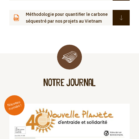
Méthodologie pour quantifier le carbone
séquestré par nos projets au Vietnam
notre journal
No
uvea
u
n
u
méro !