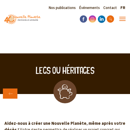
Aller
Sele
Topbar
Nos publications
Événements
Contact
au
your
contenu
menu
lang
Tog
principal
navi
Legs ou héritages
RETOUR À NOUS SOUTENIR
Aidez-nous à créer une Nouvelle Planète, même après votre
décès !
Votre geste permettra de réaliser un projet concret qui