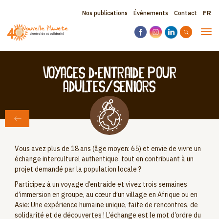
Aller
Sele
Topbar
Nos publications
Événements
Contact
au
your
contenu
menu
lang
Tog
principal
navi
Voyages d’entraide pour
adultes/seniors
RETOUR AUX VOYAGES
Vous avez plus de 18 ans (âge moyen: 65) et envie de vivre un
échange interculturel authentique, tout en contribuant à un
projet demandé par la population locale ?
Participez à un voyage d’entraide et vivez trois semaines
d’immersion en groupe, au cœur d’un village en Afrique ou en
Asie: Une expérience humaine unique, faite de rencontres, de
solidarité et de découvertes ! L’échange est le mot d’ordre du