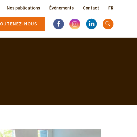
Select
Nos publications
Événements
Contact
Topbar
your
language
OUTENEZ-NOUS
menu