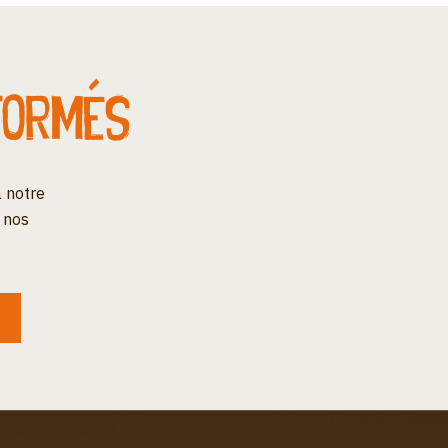
formés
 notre
 nos