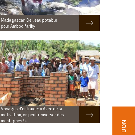
Madagascar: De l’eau potable
pour Ambodifarihy
Voyages d'entraide: « Avec de la
motivation, on peut renverser des
montagnes ! »