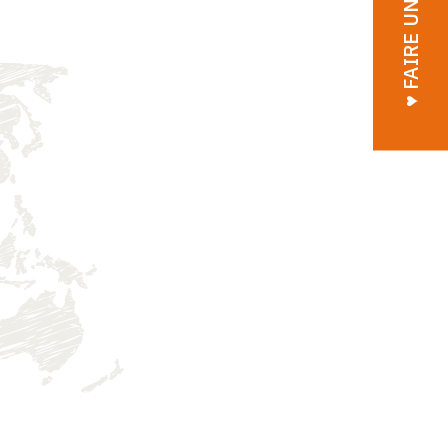
♥︎ FAIRE UN DON