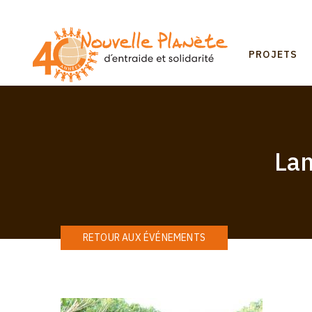
Aller
au
contenu
Mai
principal
PROJETS
navi
Lan
RETOUR AUX ÉVÉNEMENTS