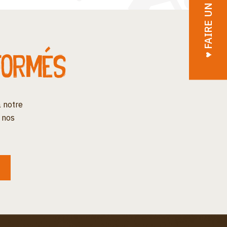
♥︎ FAIRE UN DON
formés
 notre
 nos