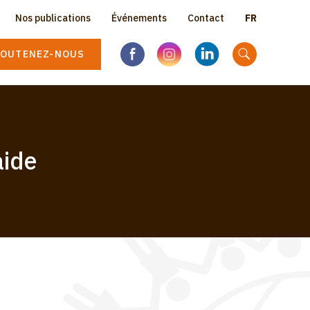
Select
Nos publications
Événements
Contact
Topbar
your
language
OUTENEZ-NOUS
menu
aide