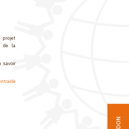
 projet
e de la
n savoir
ntraide