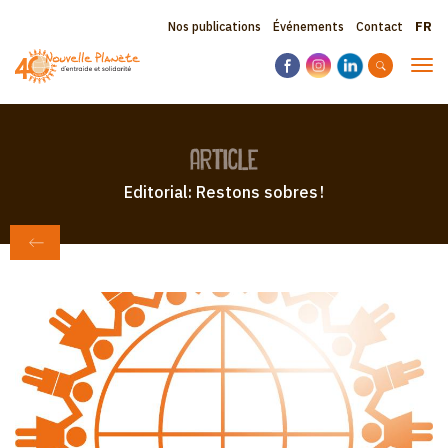
Aller
Sele
Topbar
Nos publications
Événements
Contact
au
your
contenu
menu
lang
Tog
principal
navi
article
Editorial: Restons sobres !
RETOUR AU JOURNAL