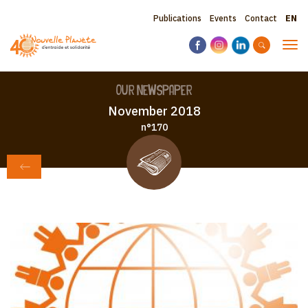
Skip
Sele
Topbar
Publications
Events
Contact
to
your
main
menu
lang
Tog
content
navi
Our Newspaper
November 2018
n°170
BACK TO PUBLICATIONS