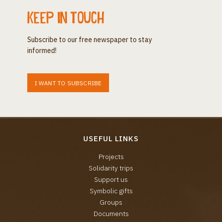
Keep in touch
Subscribe to our free newspaper to stay
informed!
I WANT TO SUBSCRIBE
USEFUL LINKS
Projects
Solidarity trips
Support us
Symbolic gifts
Groups
Documents